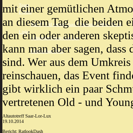
mit einer gemütlichen Atmo
Team
Events
an diesem Tag die beiden e
Rat 'N' Old meets Chaos Customs Cöthen 2K14
den ein oder anderen skepti
Links
Altautotreff Saar-Lor-Lux
kann man aber sagen, dass d
Rattenplage 2015
sind. Wer aus dem Umkreis
reinschauen, das Event find
gibt wirklich ein paar Sch
vertretenen Old - und You
Altautotreff Saar-Lor-Lux
19.10.2014
Bericht: RatlookDash