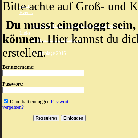
Bitte achte auf Groß- und K
Team
Events
Du musst eingeloggt sein,
Rat 'N' Old meets Chaos Customs Cöthen 2K14
Links
können.
Hier kannst du dic
Altautotreff Saar-Lor-Lux
erstellen.
Rattenplage 2015
Benutzername:
Passwort:
Dauerhaft einloggen
Passwort
vergessen?