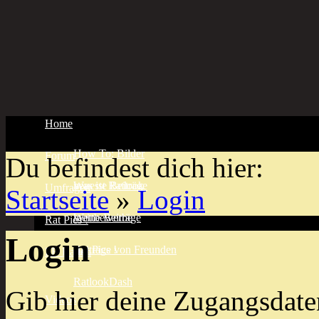
Home
How To: Bilder
Forum
Du befindest dich hier:
Was ist Ratlook
neueste Beiträge
Umfragen
Startseite
»
Login
meine Beiträge
Wettbewerbe
Rat Pics !
Login
Beiträge von Freunden
Rat Pics !
FB Ratten
RatlookDash
Gib hier deine Zugangsdate
Videos