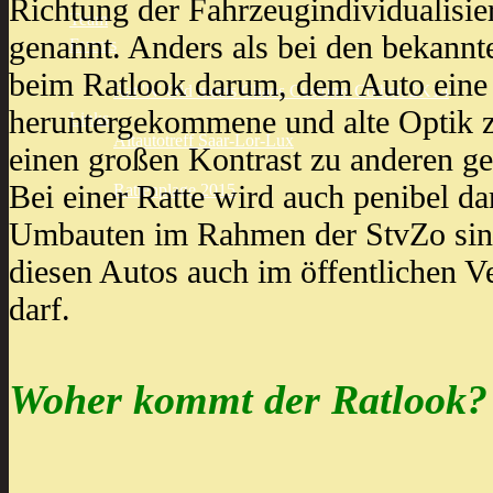
Richtung der Fahrzeugindividualisi
Team
genannt. Anders als bei den bekannt
Events
beim Ratlook darum, dem Auto eine
Rat 'N' Old meets Chaos Customs Cöthen 2K14
heruntergekommene und alte Optik zu
Links
Altautotreff Saar-Lor-Lux
einen großen Kontrast zu anderen g
Bei einer Ratte wird auch penibel dar
Rattenplage 2015
Umbauten im Rahmen der StvZo sin
diesen Autos auch im öffentlichen 
darf.
Woher kommt der Ratlook?